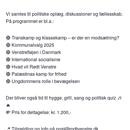
Vi samles til politiske oplæg, diskussioner og fællesskab.
På programmet er bl.a.:
🔴 Transkamp og klassekamp – er der en modsætning?
🔴 Kommunalvalg 2025
🔴 Venstrefløjen i Danmark
🔴 International socialisme
🔴 Hvad vil Rødt Venstre
🔴 Palæstinas kamp for frihed
🔴 Ungdommens rolle i bevægelsen
Der bliver også tid til hygge, grill, sang og politisk quiz 🎶
🔥
💸 Pris for deltagelse: kr. 1.200,-
📍 Tilmelding og info på post@rodtvenstre.dk