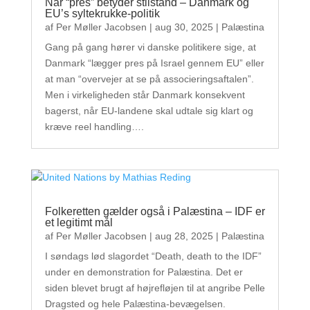
Når “pres” betyder stilstand – Danmark og
EU’s syltekrukke-politik
af
Per Møller Jacobsen
|
aug 30, 2025
|
Palæstina
Gang på gang hører vi danske politikere sige, at
Danmark “lægger pres på Israel gennem EU” eller
at man “overvejer at se på associeringsaftalen”.
Men i virkeligheden står Danmark konsekvent
bagerst, når EU-landene skal udtale sig klart og
kræve reel handling….
Folkeretten gælder også i Palæstina – IDF er
et legitimt mål
af
Per Møller Jacobsen
|
aug 28, 2025
|
Palæstina
I søndags lød slagordet “Death, death to the IDF”
under en demonstration for Palæstina. Det er
siden blevet brugt af højrefløjen til at angribe Pelle
Dragsted og hele Palæstina-bevægelsen.