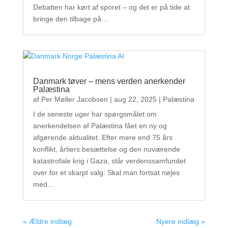
Debatten har kørt af sporet – og det er på tide at
bringe den tilbage på…
Danmark tøver – mens verden anerkender
Palæstina
af
Per Møller Jacobsen
|
aug 22, 2025
|
Palæstina
I de seneste uger har spørgsmålet om
anerkendelsen af Palæstina fået en ny og
afgørende aktualitet. Efter mere end 75 års
konflikt, årtiers besættelse og den nuværende
katastrofale krig i Gaza, står verdenssamfundet
over for et skarpt valg: Skal man fortsat nøjes
med…
« Ældre indlæg
Nyere indlæg »