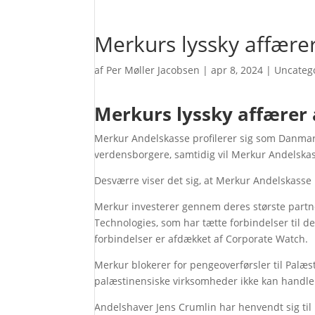
Merkurs lyssky affærer
af
Per Møller Jacobsen
|
apr 8, 2024
|
Uncateg
Merkurs lyssky affærer a
Merkur Andelskasse profilerer sig som Danmarks
verdensborgere, samtidig vil Merkur Andelskasse
Desværre viser det sig, at Merkur Andelskasse ik
Merkur investerer gennem deres største partn
Technologies, som har tætte forbindelser til d
forbindelser er afdækket af Corporate Watch.
Merkur blokerer for pengeoverførsler til Palæst
palæstinensiske virksomheder ikke kan handle
Andelshaver Jens Crumlin har henvendt sig til M