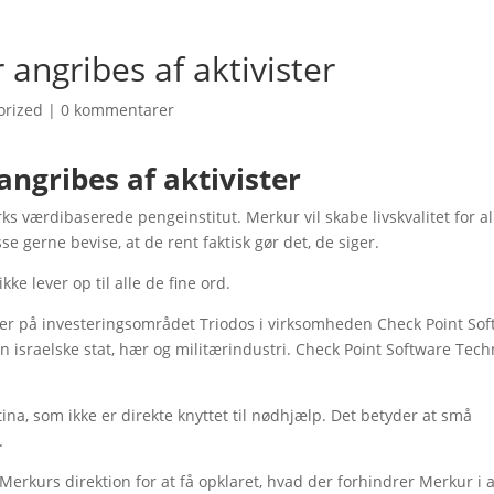
 angribes af aktivister
orized
|
0 kommentarer
ngribes af aktivister
 værdibaserede pengeinstitut. Merkur vil skabe livskvalitet for al
 gerne bevise, at de rent faktisk gør det, de siger.
ke lever op til alle de fine ord.
er på investeringsområdet Triodos i virksomheden Check Point So
en israelske stat, hær og militærindustri. Check Point Software Tech
ina, som ikke er direkte knyttet til nødhjælp. Det betyder at små
.
erkurs direktion for at få opklaret, hvad der forhindrer Merkur i a