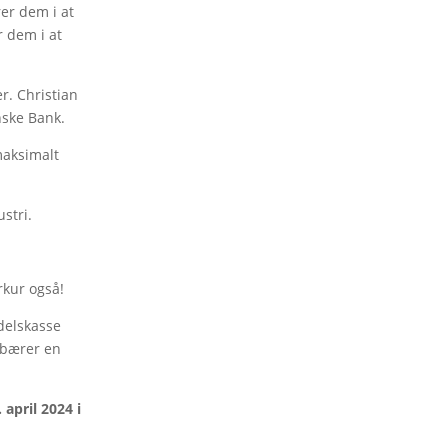
rer dem i at
r dem i at
r. Christian
nske Bank.
maksimalt
stri.
rkur også!
ndelskasse
debærer en
april 2024 i