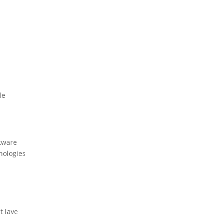
le
ftware
nologies
t lave