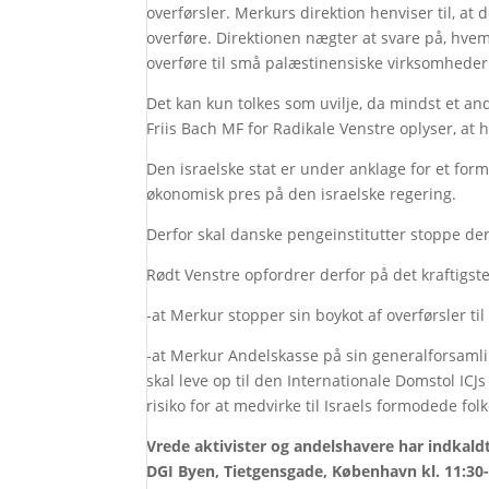
overførsler. Merkurs direktion henviser til, a
overføre. Direktionen nægter at svare på, hve
overføre til små palæstinensiske virksomhede
Det kan kun tolkes som uvilje, da mindst et an
Friis Bach MF for Radikale Venstre oplyser, at
Den israelske stat er under anklage for et fo
økonomisk pres på den israelske regering.
Derfor skal danske pengeinstitutter stoppe der
Rødt Venstre opfordrer derfor på det kraftigste 
-at Merkur stopper sin boykot af overførsler ti
-at Merkur Andelskasse på sin generalforsamlin
skal leve op til den Internationale Domstol ICJs
risiko for at medvirke til Israels formodede fo
Vrede aktivister og andelshavere har indkaldt
DGI Byen, Tietgensgade, København kl. 11:30-