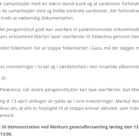
t de samarbejder med en større dansk bank og at sanktioner forhind
m de samarbejder med og hvilke konkrete sanktioner, der forhindre
r trods al nødvendig dokumentation.
det pengeinstitut godt kan overføre til palæstinensiske virksomhede
 hans virksomhed Warfair laver overførsler til Palæstina gennem Da
rmodet folkemord. For at stoppe folkemordet i Gaza, må der lægges 
es investeringer i Israel og i særdeleshed i den israelske våbenindu
til:
l Palæstina; når andre pengeinstitutter kan lave overførsler, kan Me
g d. 13 april vedtager at rydde op i sine investeringer. Merkur A
 krav om, at alle er forpligtet til at stoppe enhver aktivitet, som in
lkemord.
 til demonstration ved Merkurs generalforsamling lørdag den 13. 
13:00.