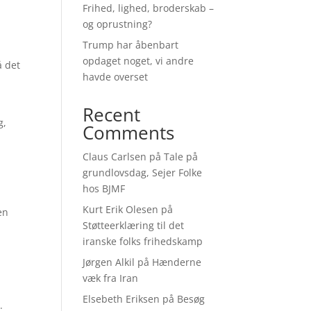
Frihed, lighed, broderskab –
og oprustning?
Trump har åbenbart
opdaget noget, vi andre
å det
havde overset
Recent
g,
Comments
Claus Carlsen
på
Tale på
grundlovsdag, Sejer Folke
hos BJMF
Kurt Erik Olesen
på
en
Støtteerklæring til det
iranske folks frihedskamp
Jørgen Alkil
på
Hænderne
væk fra Iran
Elsebeth Eriksen
på
Besøg
.