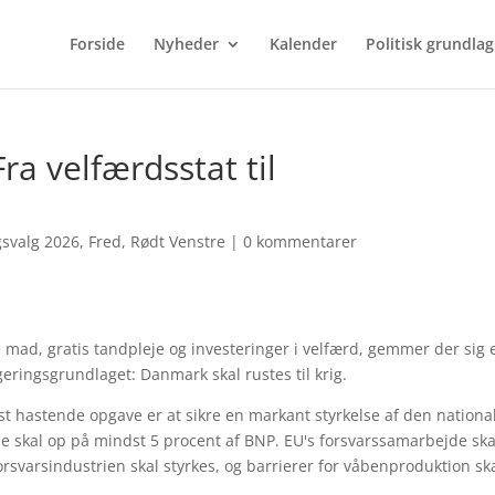
Forside
Nyheder
Kalender
Politisk grundlag
ra velfærdsstat til
gsvalg 2026
,
Fred
,
Rødt Venstre
|
0 kommentarer
e mad, gratis tandpleje og investeringer i velfærd, gemmer der sig 
ringsgrundlaget: Danmark skal rustes til krig.
est hastende opgave er at sikre en markant styrkelse af den nationa
e skal op på mindst 5 procent af BNP. EU's forsvarssamarbejde ska
orsvarsindustrien skal styrkes, og barrierer for våbenproduktion sk