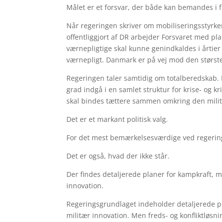
Målet er et forsvar, der både kan bemandes i fr
Når regeringen skriver om mobiliseringsstyrker,
offentliggjort af DR arbejder Forsvaret med pl
værnepligtige skal kunne genindkaldes i årtier 
værnepligt. Danmark er på vej mod den største
Regeringen taler samtidig om totalberedskab.
grad indgå i en samlet struktur for krise- og k
skal bindes tættere sammen omkring den mili
Det er et markant politisk valg.
For det mest bemærkelsesværdige ved regerings
Det er også, hvad der ikke står.
Der findes detaljerede planer for kampkraft, m
innovation.
Regeringsgrundlaget indeholder detaljerede pla
militær innovation. Men freds- og konfliktløsn