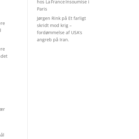
hos La France Insoumise i
Paris
Jørgen Rink
på
Et farligt
ere
skridt mod krig –
l
fordømmelse af USA’s
angreb på Iran.
ere
ndet
tær
mål