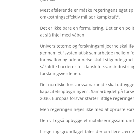
Mest afslørende er måske regeringens eget spr
omkostningseffektiv militær kampkraft".
Det er ikke bare en formulering. Det er en poli
at slå ihjel med våben.
Universiteterne og forskningsmiljøerne skal i
gennem et "systematisk samarbejde mellem for
innovation og uddannelse skal i stigende grad
såkaldte barrierer for dansk forsvarsindustri
forskningsverdenen.
Det nordiske forsvarssamarbejde skal udbygges 
kapacitetsopbygningen". Samarbejdet på forsv
2030. Europas forsvar starter, ifølge regeringen
Men regeringen nøjes ikke med at opruste Fors
Den vil også opbygge et mobiliseringssamfund
I regeringsgrundlaget tales der om flere værnep