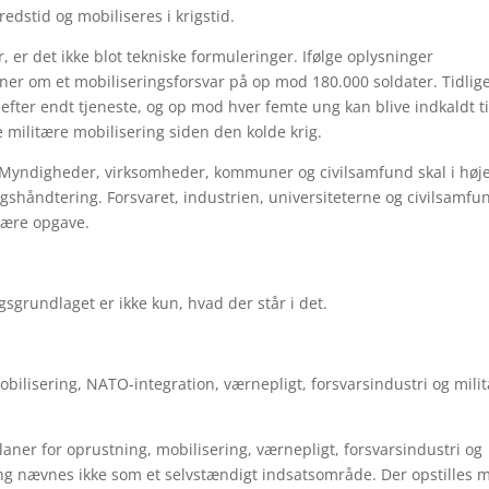
edstid og mobiliseres i krigstid.
 er det ikke blot tekniske formuleringer. Ifølge oplysninger
aner om et mobiliseringsforsvar på op mod 180.000 soldater. Tidlig
efter endt tjeneste, og op mod hver femte ung kan blive indkaldt ti
 militære mobilisering siden den kolde krig.
 Myndigheder, virksomheder, kommuner og civilsamfund skal i høj
rigshåndtering. Forsvaret, industrien, universiteterne og civilsamfu
tære opgave.
grundlaget er ikke kun, hvad der står i det.
obilisering, NATO-integration, værnepligt, forsvarsindustri og mili
ner for oprustning, mobilisering, værnepligt, forsvarsindustri og
ing nævnes ikke som et selvstændigt indsatsområde. Der opstilles 