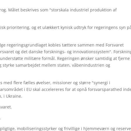
og. Målet beskrives som "storskala industriel produktion af
tisk prioritering, og et ulækkert kynisk udtryk for regeringens syn p
følge regeringsgrundlaget kobles tættere sammen med Forsvaret
svaret og det danske forsknings- og innovationssystem". Forsknin
 understøtte militære formål. Regeringen ønsker samtidig at fjerne
 og styrke samarbejdet mellem staten, våbenindustrien og
med flere fælles øvelser, missioner og større "synergi i
arsområdet i EU skal accelereres for at opnå forsvarsparathed ind
, i Ukraine.
varet.
.
ligtige, mobiliseringsstyrker og frivillige i hjemmeværn og reserve