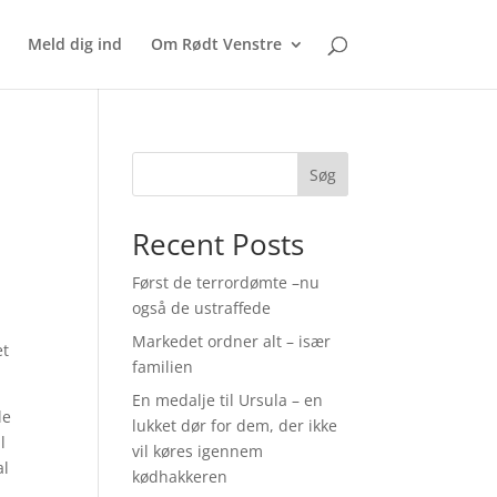
Meld dig ind
Om Rødt Venstre
Søg
Recent Posts
Først de terrordømte –nu
også de ustraffede
Markedet ordner alt – især
et
familien
En medalje til Ursula – en
le
lukket dør for dem, der ikke
l
vil køres igennem
al
kødhakkeren