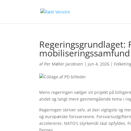
Regeringsgrundlaget: F
mobiliseringssamfund
af
Per Møller Jacobsen
|
jun 4, 2026
|
Folketin
Mens regeringen sælger sit projekt på billiger
andet og langt mere gennemgående tema i rege
Regeringen skriver selv, at den vigtigste og m
og europæiske forsvarsevne. Forsvarsudgiftern
accelereres. NATO's styrkemål skal opfyldes. F
fjernes.