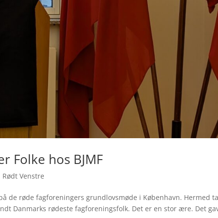
er Folke hos BJMF
,
Rødt Venstre
tale på de røde fagforeningers grundlovsmøde i København. Hermed ta
landt Danmarks rødeste fagforeningsfolk. Det er en stor ære. Det ga