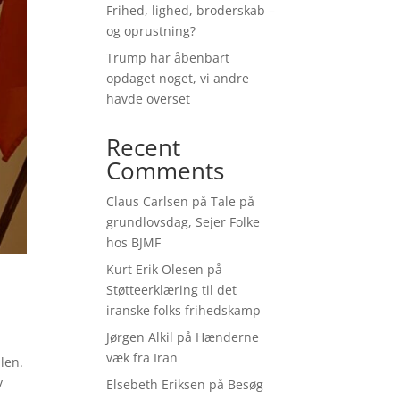
Frihed, lighed, broderskab –
og oprustning?
Trump har åbenbart
opdaget noget, vi andre
havde overset
Recent
Comments
Claus Carlsen
på
Tale på
grundlovsdag, Sejer Folke
hos BJMF
Kurt Erik Olesen
på
Støtteerklæring til det
iranske folks frihedskamp
Jørgen Alkil
på
Hænderne
væk fra Iran
len.
v
Elsebeth Eriksen
på
Besøg