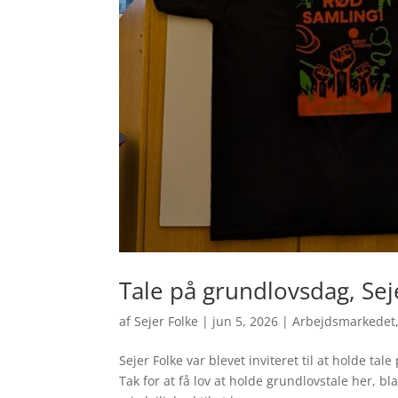
Tale på grundlovsdag, Sej
af
Sejer Folke
|
jun 5, 2026
|
Arbejdsmarkedet
Sejer Folke var blevet inviteret til at holde 
Tak for at få lov at holde grundlovstale her, b