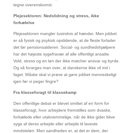
tegne overenskomst.
Plejesektoren: Nedslidning og stress, ikke
forkælelse
Plejesektoren mangler tusindvis af hænder. Men jobbet
er så fysisk og psykisk opslidende, at de fleste forlader
det før pensionsalderen. Social- og sundhedshjælpere
har det højeste sygefravær af alle offentligt ansatte.
Vold, stress og en løn der ikke matcher ansvar og byrde.
Og så forarges man over, at danskerne ikke vil ind i
faget. Måske skal vi prøve at gøre jobbet menneskeligt
igen før vi peger fingre?
Fra klasseforagt til klassekamp
Den offentlige debat er blevet smittet af en form for
klasseforagt, hvor arbejdere fremstilles som dvaske,
forkælede eller utaknemmelige, når de ikke gider blive
syge af deres arbejde eller arbejde til laveste
mindsteløn. Men sandheden er, at det er dem, der