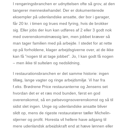
I rengøringsbranchen er udnyttelsen ofte så grov, at den
tangerer menneskehandel. Der er dokumenterede
eksempler på udenlandske ansatte, der bor i garager,
får 20 kr. i timen og trues med fyring, hvis de brokker
sig. Eller jobs der kun kan udføres af 2 eller 3 godt nok
med overenskomstmæssig løn, men jobbet kræver så
man tager familien med på arbejde. I stedet for at rette
op på forholdene, klager arbejdsgiverne over, at de ikke
kan få "nogen til at tage jobbet". Jo, I kan godt få nogen
– men ikke til sulteløn og nedslidning.
I restaurationsbranchen er det samme historie: ingen
tillæg, lange vagter og ringe arbejdsmiljø. Vi har fra
f.eks. Brødrene Price restauranterne og Jensens set
hvordan det er et ræs mod bunden, først en god
overenskomst, så en pølsevognsoverenskomst og så til
sidst slet ingen. Unge og udenlandske ansatte bliver
slidt op, mens de rigeste restauratører tæller Michelin-
stjerner og profit. Horesta vil hellere have adgang til
mere udenlandsk arbejdskraft end at hæve lønnen eller