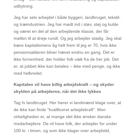
udbytning.
Jeg har selv arbejdet i både byggeri, landbruget, tekstil-
og træindustrien. Jeg har mødt ind i støv, støj og kulde
og været en del af den arbejdende klasse, der får
møllen til at dreje rundt. Og jeg arbejder stadig. Jeg skal
bære kapitalismens åg helt frem til jeg er 70, hvis ikke
pensionsalderen bliver hævet endnu en gang. Det er
ikke fornemhed, der holder folk væk fra de her job. Det
er, at jobbet ikke kan betales – ikke med penge, og ikke
med helbredet.
Kapitalen vil have billig arbejdskraft – og skyder
skylden på arbejderne, når det ikke lykkes
Tag fx landbruget. Her hører vi landmænd klage over, at
de ikke kan finde "kvalificeret arbejdskraft". Men
virkeligheden er, at mange slet ikke ønsker danske
medarbejdere. De vil have folk, der arbejder for under
100 kr. i timen, og som ikke klager over arbejdstid,