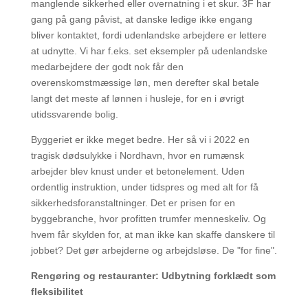
manglende sikkerhed eller overnatning i et skur. 3F har
gang på gang påvist, at danske ledige ikke engang
bliver kontaktet, fordi udenlandske arbejdere er lettere
at udnytte. Vi har f.eks. set eksempler på udenlandske
medarbejdere der godt nok får den
overenskomstmæssige løn, men derefter skal betale
langt det meste af lønnen i husleje, for en i øvrigt
utidssvarende bolig.
Byggeriet er ikke meget bedre. Her så vi i 2022 en
tragisk dødsulykke i Nordhavn, hvor en rumænsk
arbejder blev knust under et betonelement. Uden
ordentlig instruktion, under tidspres og med alt for få
sikkerhedsforanstaltninger. Det er prisen for en
byggebranche, hvor profitten trumfer menneskeliv. Og
hvem får skylden for, at man ikke kan skaffe danskere til
jobbet? Det gør arbejderne og arbejdsløse. De "for fine".
Rengøring og restauranter: Udbytning forklædt som
fleksibilitet