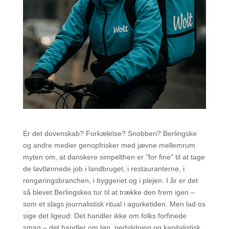
Er det dovenskab? Forkælelse? Snobberi? Berlingske
og andre medier genopfrisker med jævne mellemrum
myten om, at danskere simpelthen er "for fine" til at tage
de lavtlønnede job i landbruget, i restauranterne, i
rengøringsbranchen, i byggeriet og i plejen. I år er det
så blevet Berlingskes tur til at trække den frem igen –
som et slags journalistisk ritual i agurketiden. Men lad os
sige det ligeud: Det handler ikke om folks forfinede
smag – det handler om løn, nedslidning og kapitalistisk